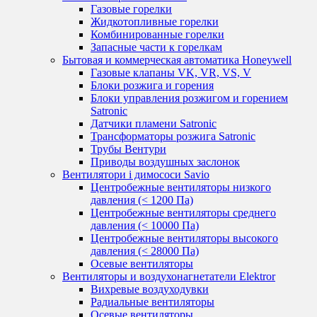
Газовые горелки
Жидкотопливные горелки
Комбинированные горелки
Запасные части к горелкам
Бытовая и коммерческая автоматика Honeywell
Газовые клапаны VK, VR, VS, V
Блоки розжига и горения
Блоки управления розжигом и горением
Satronic
Датчики пламени Satronic
Трансформаторы розжига Satronic
Трубы Вентури
Приводы воздушных заслонок
Вентилятори і димососи Savio
Центробежные вентиляторы низкого
давления (< 1200 Па)
Центробежные вентиляторы среднего
давления (< 10000 Па)
Центробежные вентиляторы высокого
давления (< 28000 Па)
Осевые вентиляторы
Вентиляторы и воздухонагнетатели Elektror
Вихревые воздуходувки
Радиальные вентиляторы
Осевые вентиляторы