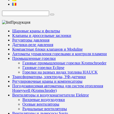
Продукция
Шаровые краны и фильтры
Клапаны и дроссельные заслонки
Регуляторы давления
Датчики-реле давления
Компактные блоки клапанов и Moduline
Автоматы управления горелками и контроля пламени
Промышленные горелки
Газовые промышленные горелки Kromschroeder
Газовые горелки Eclipse
Горелки на разных видах топлива HAUCK
Трансформаторы, электроды, УФ-датчики
Регулировочные краны и компенсаторы
Погодозависимая автоматика для систем отопления
Honeywell (Kromschroder)
Вентиляторы и воздухонагнетатели Elektror
Вихревые воздуходувки
Осевые вентиляторы
Радиальные вентиляторы
Вентиляторы и дымососы Savio