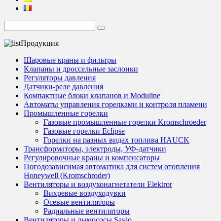
Продукция
Шаровые краны и фильтры
Клапаны и дроссельные заслонки
Регуляторы давления
Датчики-реле давления
Компактные блоки клапанов и Moduline
Автоматы управления горелками и контроля пламени
Промышленные горелки
Газовые промышленные горелки Kromschroeder
Газовые горелки Eclipse
Горелки на разных видах топлива HAUCK
Трансформаторы, электроды, УФ-датчики
Регулировочные краны и компенсаторы
Погодозависимая автоматика для систем отопления
Honeywell (Kromschroder)
Вентиляторы и воздухонагнетатели Elektror
Вихревые воздуходувки
Осевые вентиляторы
Радиальные вентиляторы
Вентиляторы и дымососы Savio