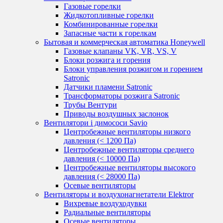
Газовые горелки
Жидкотопливные горелки
Комбинированные горелки
Запасные части к горелкам
Бытовая и коммерческая автоматика Honeywell
Газовые клапаны VK, VR, VS, V
Блоки розжига и горения
Блоки управления розжигом и горением
Satronic
Датчики пламени Satronic
Трансформаторы розжига Satronic
Трубы Вентури
Приводы воздушных заслонок
Вентилятори і димососи Savio
Центробежные вентиляторы низкого
давления (< 1200 Па)
Центробежные вентиляторы среднего
давления (< 10000 Па)
Центробежные вентиляторы высокого
давления (< 28000 Па)
Осевые вентиляторы
Вентиляторы и воздухонагнетатели Elektror
Вихревые воздуходувки
Радиальные вентиляторы
Осевые вентиляторы