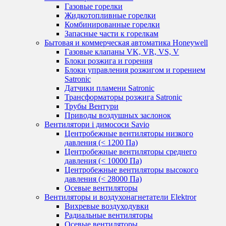
Газовые горелки
Жидкотопливные горелки
Комбинированные горелки
Запасные части к горелкам
Бытовая и коммерческая автоматика Honeywell
Газовые клапаны VK, VR, VS, V
Блоки розжига и горения
Блоки управления розжигом и горением
Satronic
Датчики пламени Satronic
Трансформаторы розжига Satronic
Трубы Вентури
Приводы воздушных заслонок
Вентилятори і димососи Savio
Центробежные вентиляторы низкого
давления (< 1200 Па)
Центробежные вентиляторы среднего
давления (< 10000 Па)
Центробежные вентиляторы высокого
давления (< 28000 Па)
Осевые вентиляторы
Вентиляторы и воздухонагнетатели Elektror
Вихревые воздуходувки
Радиальные вентиляторы
Осевые вентиляторы