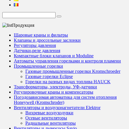
Продукция
Шаровые краны и фильтры
Клапаны и дроссельные заслонки
Регуляторы давления
Датчики-реле давления
Компактные блоки клапанов и Moduline
Автоматы управления горелками и контроля пламени
Промышленные горелки
Газовые промышленные горелки Kromschroeder
Газовые горелки Eclipse
Горелки на разных видах топлива HAUCK
Трансформаторы, электроды, УФ-датчики
Регулировочные краны и компенсаторы
Погодозависимая автоматика для систем отопления
Honeywell (Kromschroder)
Вентиляторы и воздухонагнетатели Elektror
Вихревые воздуходувки
Осевые вентиляторы
Радиальные вентиляторы
Вентиляторы и дымососы Savio