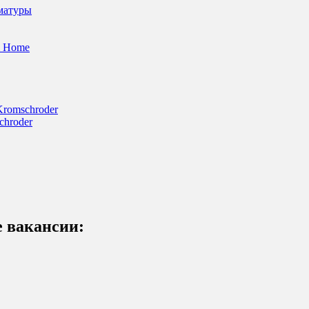
матуры
l Home
Kromschroder
chroder
 вакансии: