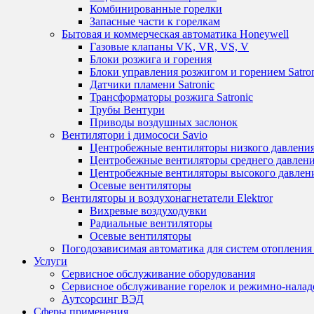
Комбинированные горелки
Запасные части к горелкам
Бытовая и коммерческая автоматика Honeywell
Газовые клапаны VK, VR, VS, V
Блоки розжига и горения
Блоки управления розжигом и горением Satro
Датчики пламени Satronic
Трансформаторы розжига Satronic
Трубы Вентури
Приводы воздушных заслонок
Вентилятори і димососи Savio
Центробежные вентиляторы низкого давления
Центробежные вентиляторы среднего давления
Центробежные вентиляторы высокого давлени
Осевые вентиляторы
Вентиляторы и воздухонагнетатели Elektror
Вихревые воздуходувки
Радиальные вентиляторы
Осевые вентиляторы
Погодозависимая автоматика для систем отопления 
Услуги
Сервисное обслуживание оборудования
Сервисное обслуживание горелок и режимно-нала
Аутсорсинг ВЭД
Сферы применения