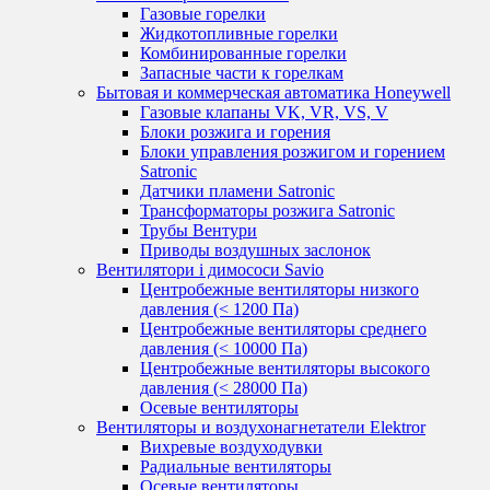
Газовые горелки
Жидкотопливные горелки
Комбинированные горелки
Запасные части к горелкам
Бытовая и коммерческая автоматика Honeywell
Газовые клапаны VK, VR, VS, V
Блоки розжига и горения
Блоки управления розжигом и горением
Satronic
Датчики пламени Satronic
Трансформаторы розжига Satronic
Трубы Вентури
Приводы воздушных заслонок
Вентилятори і димососи Savio
Центробежные вентиляторы низкого
давления (< 1200 Па)
Центробежные вентиляторы среднего
давления (< 10000 Па)
Центробежные вентиляторы высокого
давления (< 28000 Па)
Осевые вентиляторы
Вентиляторы и воздухонагнетатели Elektror
Вихревые воздуходувки
Радиальные вентиляторы
Осевые вентиляторы