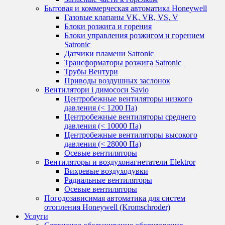
Бытовая и коммерческая автоматика Honeywell
Газовые клапаны VK, VR, VS, V
Блоки розжига и горения
Блоки управления розжигом и горением
Satronic
Датчики пламени Satronic
Трансформаторы розжига Satronic
Трубы Вентури
Приводы воздушных заслонок
Вентилятори і димососи Savio
Центробежные вентиляторы низкого
давления (< 1200 Па)
Центробежные вентиляторы среднего
давления (< 10000 Па)
Центробежные вентиляторы высокого
давления (< 28000 Па)
Осевые вентиляторы
Вентиляторы и воздухонагнетатели Elektror
Вихревые воздуходувки
Радиальные вентиляторы
Осевые вентиляторы
Погодозависимая автоматика для систем
отопления Honeywell (Kromschroder)
Услуги