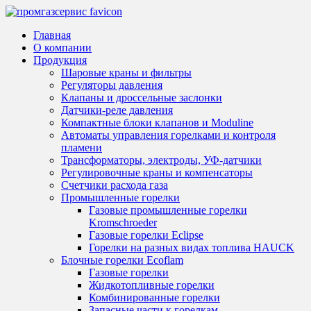
Главная
О компании
Продукция
Шаровые краны и фильтры
Регуляторы давления
Клапаны и дроссельные заслонки
Датчики-реле давления
Компактные блоки клапанов и Moduline
Автоматы управления горелками и контроля
пламени
Трансформаторы, электроды, УФ-датчики
Регулировочные краны и компенсаторы
Счетчики расхода газа
Промышленные горелки
Газовые промышленные горелки
Kromschroeder
Газовые горелки Eclipse
Горелки на разных видах топлива HAUCK
Блочные горелки Ecoflam
Газовые горелки
Жидкотопливные горелки
Комбинированные горелки
Запасные части к горелкам