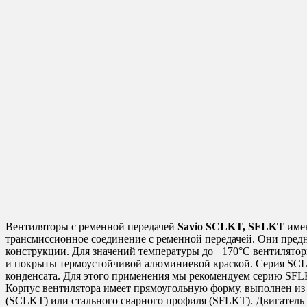
Вентиляторы с ременной передачей
Savio SCLKT, SFLKT
имею
трансмиссионное соединение с ременной передачей. Они предн
конструкции. Для значений температуры до +170°C вентилято
и покрыты термоустойчивой алюминиевой краской. Серия SCLKT
конденсата. Для этого применения мы рекомендуем серию SFL
Корпус вентилятора имеет прямоугольную форму, выполнен из
(SCLKT) или стального сварного профиля (SFLKT). Двигатель B