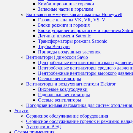
Комбинированные горелки
Запасные части к горелкам
Бытовая и коммерческая автоматика Honeywell
Газовые клапаны VK, VR, VS, V
Блоки розжига и горения
Блоки управления розжигом и горением Satro
Датчики пламени Satronic
Трансформаторы розжига Satronic
Трубы Вентури
Приводы воздушных заслонок
Вентилятори і димососи Savio
Центробежные вентиляторы низкого давления
Центробежные вентиляторы среднего давления
Центробежные вентиляторы высокого давлени
Осевые вентиляторы
Вентиляторы и воздухонагнетатели Elektror
Вихревые воздуходувки
Радиальные вентиляторы
Осевые вентиляторы
Погодозависимая автоматика для систем отопления 
Услуги
Сервисное обслуживание оборудования
Сервисное обслуживание горелок и режимно-нала
Аутсорсинг ВЭД
Сферы применения