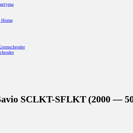
матуры
l Home
Kromschroder
chroder
vio SCLKT-SFLKT (2000 — 500