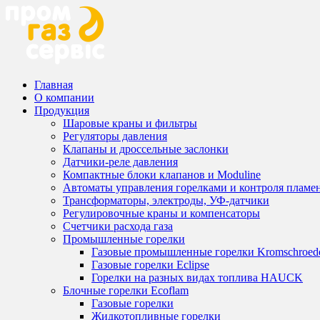
Главная
О компании
Продукция
Шаровые краны и фильтры
Регуляторы давления
Клапаны и дроссельные заслонки
Датчики-реле давления
Компактные блоки клапанов и Moduline
Автоматы управления горелками и контроля пламе
Трансформаторы, электроды, УФ-датчики
Регулировочные краны и компенсаторы
Счетчики расхода газа
Промышленные горелки
Газовые промышленные горелки Kromschroed
Газовые горелки Eclipse
Горелки на разных видах топлива HAUCK
Блочные горелки Ecoflam
Газовые горелки
Жидкотопливные горелки