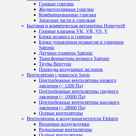
Газовые горелки
Жидкотопливные горелки
Комбинированные горелки
Запасные части к горелкам
Бытовая и коммерческая автоматика Honeywell
Газовые клапаны VK, VR, VS, V
Блоки розжига и горения
Блоки управления розжигом и горением
Satronic
Датчики пламени Satronic
Трансформаторы розжига Satronic
Трубы Вентури
Приводы воздушных заслонок
Вентилятори і димососи Savio
Центробежные вентиляторы низкого
давления (< 1200 Па)
Центробежные вентиляторы среднего
давления (< 10000 Па)
Центробежные вентиляторы высокого
давления (< 28000 Па)
Осевые вентиляторы
Вентиляторы и воздухонагнетатели Elektror
Вихревые воздуходувки
Радиальные вентиляторы
Осевые вентиляторы