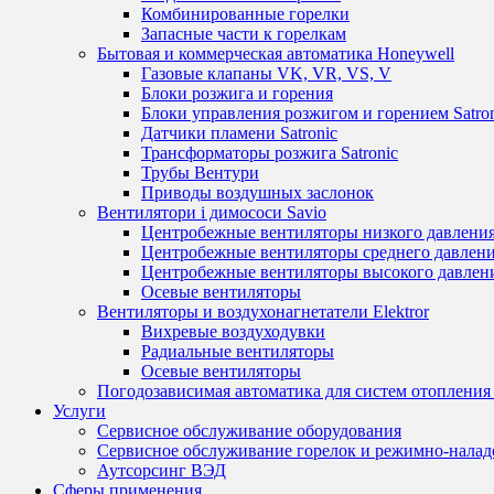
Комбинированные горелки
Запасные части к горелкам
Бытовая и коммерческая автоматика Honeywell
Газовые клапаны VK, VR, VS, V
Блоки розжига и горения
Блоки управления розжигом и горением Satro
Датчики пламени Satronic
Трансформаторы розжига Satronic
Трубы Вентури
Приводы воздушных заслонок
Вентилятори і димососи Savio
Центробежные вентиляторы низкого давления
Центробежные вентиляторы среднего давления
Центробежные вентиляторы высокого давлени
Осевые вентиляторы
Вентиляторы и воздухонагнетатели Elektror
Вихревые воздуходувки
Радиальные вентиляторы
Осевые вентиляторы
Погодозависимая автоматика для систем отопления 
Услуги
Сервисное обслуживание оборудования
Сервисное обслуживание горелок и режимно-нала
Аутсорсинг ВЭД
Сферы применения