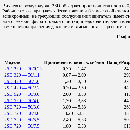
Вихревые воздуходувки 2SD обладают производительностью 0,3
Рабочие колеса вращаются бесконтактно и без масляной смазки
асинхронный, не требующий обслуживания двигатель имеет ст
или с резьбой, фильтр тонкой очистки, предохранительный кла
изменения направления давления и всасывания — “реверсивный
Графи
Модель
Производительность, м³/мин
Напор/Раз
2SD 220 — 50/0,55
0,35 — 1,47
240
2SD 320 — 50/1,1
0,87 — 2,00
290
2SD 420 — 50/1,6
1,20 — 2,50
280
2SD 420 — 50/2,2
0,30 — 2,50
440
2SD 520 — 50/3,0
2,00 — 3,83
410
2SD 520 — 50/4,0
1,30 — 3,83
440
2SD 720 — 50/3,0
3,80 — 5,33
260
2SD 720 — 50/4,0
3,20- 5,33
380
2SD 720 — 50/5,5
2,40 — 5,33
500
2SD 720 — 50/7,5
1,80 — 5,33
610