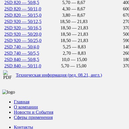
2SD 820 — 50/8,5
5,70 — 8,67
400
2SD 820 — 50/11,0
4,30 — 8,67
600
2SD 820 — 50/15,0
3,80 — 8,67
670
2SD 920 — 50/12,5
18,50 — 21,83
270
2SD 920 — 50/16,5
18,50 — 21,83
370
2SD 920 — 50/20,0
18,50 — 21,83
500
2SD 920 — 50/25,0
18,50 — 21,83
590
2SD 740 — 50/4,0
5,25 — 8,83
140
2SD 740 — 50/5,5
2,70 — 8,83
260
2SD 840 — 50/8,5
10,0 — 15,00
180
2SD 840 — 50/11,0
5,70 — 15,00
370
Техническая информация (ред. 08.21, англ.)
Главная
О компании
Новости и События
Сферы применения
Контакты