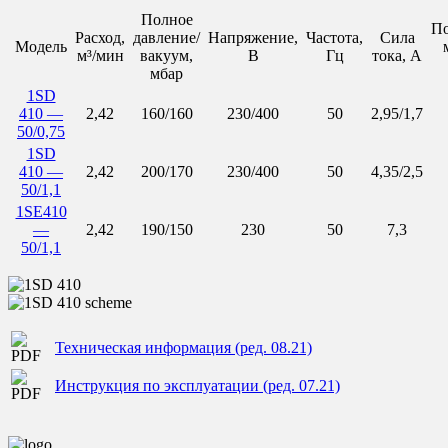
Полное
По
Расход,
давление/
Напряжение,
Частота,
Сила
Модель
м³/мин
вакуум,
В
Гц
тока, А
мбар
1SD
410 —
2,42
160/160
230/400
50
2,95/1,7
50/0,75
1SD
410 —
2,42
200/170
230/400
50
4,35/2,5
50/1,1
1SE410
—
2,42
190/150
230
50
7,3
50/1,1
Техническая информация (ред. 08.21)
Инструкция по эксплуатации (ред. 07.21)