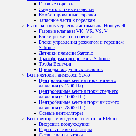
Газовые горелки
Жидкотопливные горелки
Комбинированные горелки
Запасные части к горелкам
Бытовая и коммерческая автоматика Honeywell
Газовые клапаны VK, VR, VS, V
Блоки розжига и горения
Блоки управления розжигом и горением
Satronic
Датчики пламени Satronic
Трансформаторы розжига Satronic
Трубы Вентури
Приводы воздушных заслонок
Вентилятори і димососи Savio
Центробежные вентиляторы низкого
давления (< 1200 Па)
Центробежные вентиляторы среднего
давления (< 10000 Па)
Центробежные вентиляторы высокого
давления (< 28000 Па)
Осевые вентиляторы
Вентиляторы и воздухонагнетатели Elektror
Вихревые воздуходувки
Радиальные вентиляторы
Осевые вентиляторы