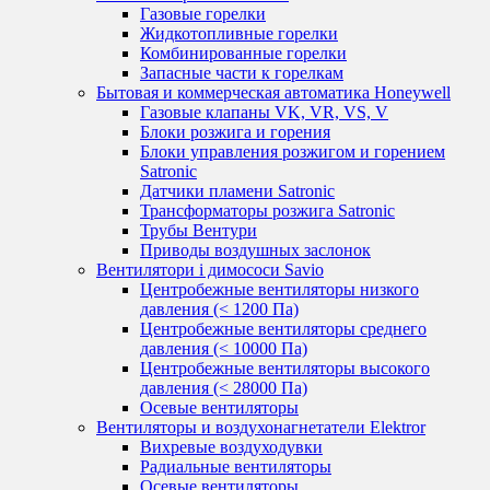
Газовые горелки
Жидкотопливные горелки
Комбинированные горелки
Запасные части к горелкам
Бытовая и коммерческая автоматика Honeywell
Газовые клапаны VK, VR, VS, V
Блоки розжига и горения
Блоки управления розжигом и горением
Satronic
Датчики пламени Satronic
Трансформаторы розжига Satronic
Трубы Вентури
Приводы воздушных заслонок
Вентилятори і димососи Savio
Центробежные вентиляторы низкого
давления (< 1200 Па)
Центробежные вентиляторы среднего
давления (< 10000 Па)
Центробежные вентиляторы высокого
давления (< 28000 Па)
Осевые вентиляторы
Вентиляторы и воздухонагнетатели Elektror
Вихревые воздуходувки
Радиальные вентиляторы
Осевые вентиляторы