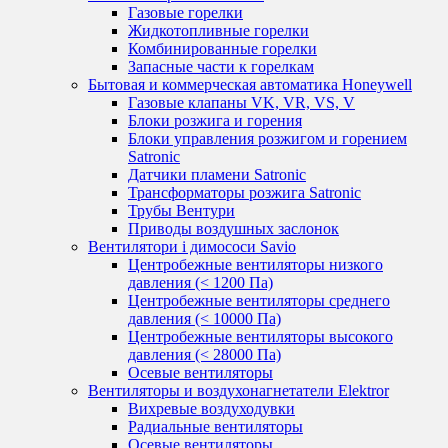
Газовые горелки
Жидкотопливные горелки
Комбинированные горелки
Запасные части к горелкам
Бытовая и коммерческая автоматика Honeywell
Газовые клапаны VK, VR, VS, V
Блоки розжига и горения
Блоки управления розжигом и горением
Satronic
Датчики пламени Satronic
Трансформаторы розжига Satronic
Трубы Вентури
Приводы воздушных заслонок
Вентилятори і димососи Savio
Центробежные вентиляторы низкого
давления (< 1200 Па)
Центробежные вентиляторы среднего
давления (< 10000 Па)
Центробежные вентиляторы высокого
давления (< 28000 Па)
Осевые вентиляторы
Вентиляторы и воздухонагнетатели Elektror
Вихревые воздуходувки
Радиальные вентиляторы
Осевые вентиляторы