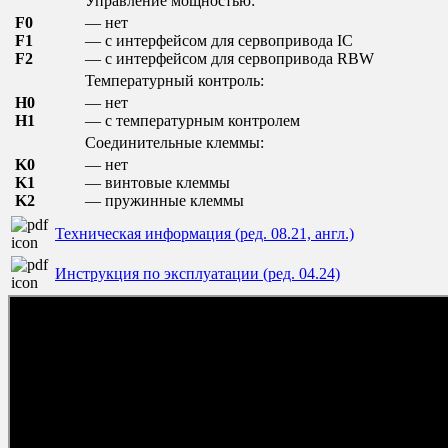
Управление мощностью:
F0
— нет
F1
— с интерфейсом для сервопривода IC
F2
— с интерфейсом для сервопривода RBW
Температурный контроль:
H0
— нет
H1
— с температурным контролем
Соединительные клеммы:
K0
— нет
K1
— винтовые клеммы
K2
— пружинные клеммы
Техническая информация (ред. 08.21, англ.)
Инструкция по эксплуатации (ред. 04.24)