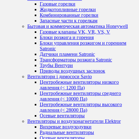
Газовые горелки
Жидкотопливные горелки
Комбинированные горелки
Запасные части к горелкам
Бытовая и коммерческая автоматика Honeywell
Газовые клапаны VK, VR, VS, V
Блоки розжига и горения
Блоки управления розжигом и горением
Satronic
Датчики пламени Satronic
Трансформаторы розжига Satronic
Трубы Вентури
Приводы воздушных заслонок
Вентилятори і димососи Savio
Центробежные вентиляторы низкого
давления (< 1200 Па)
Центробежные вентиляторы среднего
давления (< 10000 Па)
Центробежные вентиляторы высокого
давления (< 28000 Па)
Осевые вентиляторы
Вентиляторы и воздухонагнетатели Elektror
Вихревые воздуходувки
Радиальные вентиляторы
Осевые вентиляторы