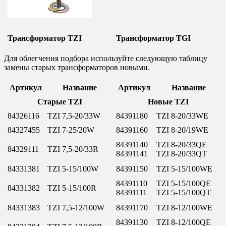
Трансформатор TZI
Трансформатор TGI
Для облегчения подбора используйте следующую таблицу
замены старых трансформаторов новыми.
Артикул
Название
Артикул
Название
Старые TZI
Новые TZI
84326116
TZI 7,5-20/33W
84391180
TZI 8-20/33WE
84327455
TZI 7-25/20W
84391160
TZI 8-20/19WE
84391140
TZI 8-20/33QE
84329111
TZI 7,5-20/33R
84391141
TZI 8-20/33QT
84331381
TZI 5-15/100W
84391150
TZI 5-15/100WE
84391110
TZI 5-15/100QE
84331382
TZI 5-15/100R
84391111
TZI 5-15/100QT
84331383
TZI 7,5-12/100W
84391170
TZI 8-12/100WE
84391130
TZI 8-12/100QE