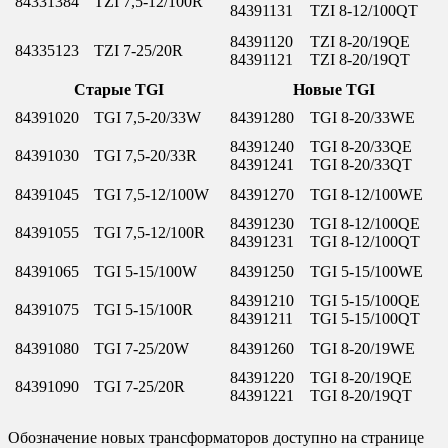
84331384
TZI 7,5-12/100R
84391131
TZI 8-12/100QT
84391120
TZI 8-20/19QE
84335123
TZI 7-25/20R
84391121
TZI 8-20/19QT
Старые TGI
Новые TGI
84391020
TGI 7,5-20/33W
84391280
TGI 8-20/33WE
84391240
TGI 8-20/33QE
84391030
TGI 7,5-20/33R
84391241
TGI 8-20/33QT
84391045
TGI 7,5-12/100W
84391270
TGI 8-12/100WE
84391230
TGI 8-12/100QE
84391055
TGI 7,5-12/100R
84391231
TGI 8-12/100QT
84391065
TGI 5-15/100W
84391250
TGI 5-15/100WE
84391210
TGI 5-15/100QE
84391075
TGI 5-15/100R
84391211
TGI 5-15/100QT
84391080
TGI 7-25/20W
84391260
TGI 8-20/19WE
84391220
TGI 8-20/19QE
84391090
TGI 7-25/20R
84391221
TGI 8-20/19QT
Обозначение новых трансформаторов доступно на странице