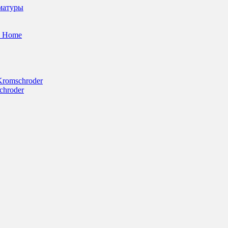
матуры
l Home
Kromschroder
chroder