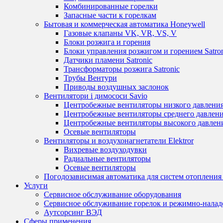
Комбинированные горелки
Запасные части к горелкам
Бытовая и коммерческая автоматика Honeywell
Газовые клапаны VK, VR, VS, V
Блоки розжига и горения
Блоки управления розжигом и горением Satro
Датчики пламени Satronic
Трансформаторы розжига Satronic
Трубы Вентури
Приводы воздушных заслонок
Вентилятори і димососи Savio
Центробежные вентиляторы низкого давления
Центробежные вентиляторы среднего давления
Центробежные вентиляторы высокого давлени
Осевые вентиляторы
Вентиляторы и воздухонагнетатели Elektror
Вихревые воздуходувки
Радиальные вентиляторы
Осевые вентиляторы
Погодозависимая автоматика для систем отопления 
Услуги
Сервисное обслуживание оборудования
Сервисное обслуживание горелок и режимно-нала
Аутсорсинг ВЭД
Сферы применения