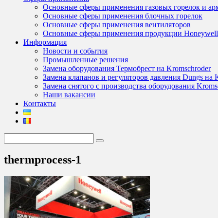
Основные сферы применения газовых горелок и ар
Основные сферы применения блочных горелок
Основные сферы применения вентиляторов
Основные сферы применения продукции Honeywel
Информация
Новости и события
Промышленные решения
Замена оборудования Термобрест на Kromschroder
Замена клапанов и регуляторов давления Dungs на 
Замена снятого с производства оборудования Kroms
Наши вакансии
Контакты
thermprocess-1