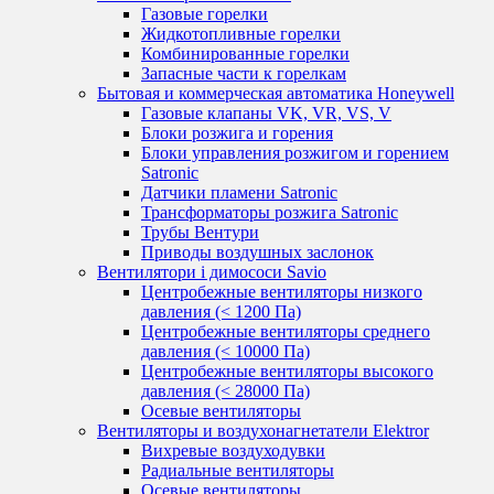
Газовые горелки
Жидкотопливные горелки
Комбинированные горелки
Запасные части к горелкам
Бытовая и коммерческая автоматика Honeywell
Газовые клапаны VK, VR, VS, V
Блоки розжига и горения
Блоки управления розжигом и горением
Satronic
Датчики пламени Satronic
Трансформаторы розжига Satronic
Трубы Вентури
Приводы воздушных заслонок
Вентилятори і димососи Savio
Центробежные вентиляторы низкого
давления (< 1200 Па)
Центробежные вентиляторы среднего
давления (< 10000 Па)
Центробежные вентиляторы высокого
давления (< 28000 Па)
Осевые вентиляторы
Вентиляторы и воздухонагнетатели Elektror
Вихревые воздуходувки
Радиальные вентиляторы
Осевые вентиляторы