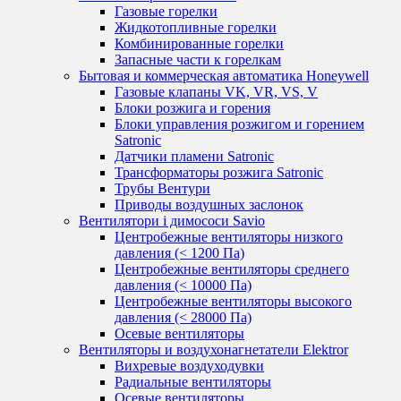
Газовые горелки
Жидкотопливные горелки
Комбинированные горелки
Запасные части к горелкам
Бытовая и коммерческая автоматика Honeywell
Газовые клапаны VK, VR, VS, V
Блоки розжига и горения
Блоки управления розжигом и горением
Satronic
Датчики пламени Satronic
Трансформаторы розжига Satronic
Трубы Вентури
Приводы воздушных заслонок
Вентилятори і димососи Savio
Центробежные вентиляторы низкого
давления (< 1200 Па)
Центробежные вентиляторы среднего
давления (< 10000 Па)
Центробежные вентиляторы высокого
давления (< 28000 Па)
Осевые вентиляторы
Вентиляторы и воздухонагнетатели Elektror
Вихревые воздуходувки
Радиальные вентиляторы
Осевые вентиляторы