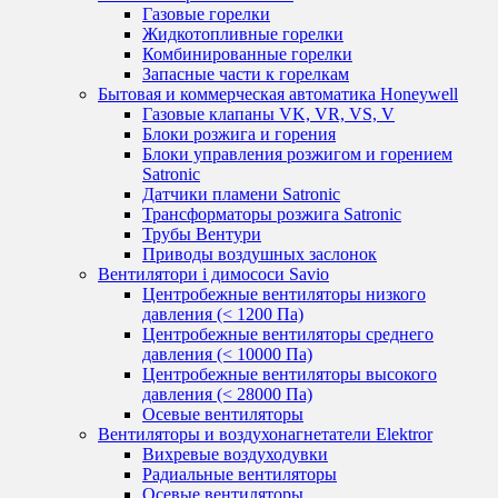
Газовые горелки
Жидкотопливные горелки
Комбинированные горелки
Запасные части к горелкам
Бытовая и коммерческая автоматика Honeywell
Газовые клапаны VK, VR, VS, V
Блоки розжига и горения
Блоки управления розжигом и горением
Satronic
Датчики пламени Satronic
Трансформаторы розжига Satronic
Трубы Вентури
Приводы воздушных заслонок
Вентилятори і димососи Savio
Центробежные вентиляторы низкого
давления (< 1200 Па)
Центробежные вентиляторы среднего
давления (< 10000 Па)
Центробежные вентиляторы высокого
давления (< 28000 Па)
Осевые вентиляторы
Вентиляторы и воздухонагнетатели Elektror
Вихревые воздуходувки
Радиальные вентиляторы
Осевые вентиляторы