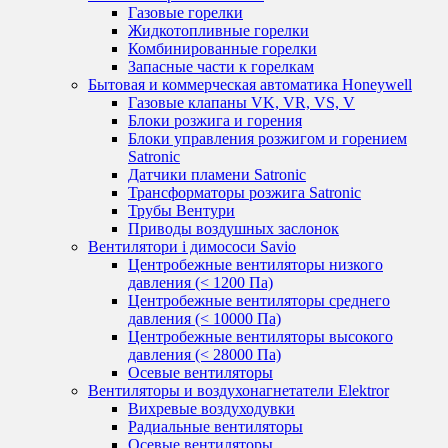
Газовые горелки
Жидкотопливные горелки
Комбинированные горелки
Запасные части к горелкам
Бытовая и коммерческая автоматика Honeywell
Газовые клапаны VK, VR, VS, V
Блоки розжига и горения
Блоки управления розжигом и горением
Satronic
Датчики пламени Satronic
Трансформаторы розжига Satronic
Трубы Вентури
Приводы воздушных заслонок
Вентилятори і димососи Savio
Центробежные вентиляторы низкого
давления (< 1200 Па)
Центробежные вентиляторы среднего
давления (< 10000 Па)
Центробежные вентиляторы высокого
давления (< 28000 Па)
Осевые вентиляторы
Вентиляторы и воздухонагнетатели Elektror
Вихревые воздуходувки
Радиальные вентиляторы
Осевые вентиляторы