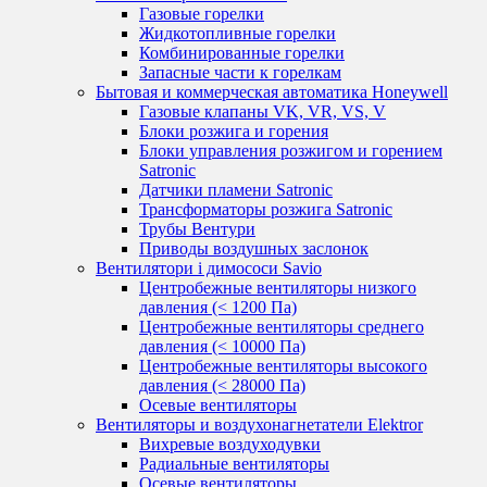
Газовые горелки
Жидкотопливные горелки
Комбинированные горелки
Запасные части к горелкам
Бытовая и коммерческая автоматика Honeywell
Газовые клапаны VK, VR, VS, V
Блоки розжига и горения
Блоки управления розжигом и горением
Satronic
Датчики пламени Satronic
Трансформаторы розжига Satronic
Трубы Вентури
Приводы воздушных заслонок
Вентилятори і димососи Savio
Центробежные вентиляторы низкого
давления (< 1200 Па)
Центробежные вентиляторы среднего
давления (< 10000 Па)
Центробежные вентиляторы высокого
давления (< 28000 Па)
Осевые вентиляторы
Вентиляторы и воздухонагнетатели Elektror
Вихревые воздуходувки
Радиальные вентиляторы
Осевые вентиляторы