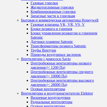
Газовые горелки
Жидкотопливные горелки
Комбинированные горелки
Запасные части к горелкам
Бытовая и коммерческая автоматика Honeywell
Газовые клапаны VK, VR, VS, V
Блоки розжига и горения
Блоки управления розжигом и горением
Satronic
Датчики пламени Satronic
Трансформаторы розжига Satronic
Трубы Вентури
Приводы воздушных заслонок
Вентилятори і димососи Savio
Центробежные вентиляторы низкого
давления (< 1200 Па)
Центробежные вентиляторы среднего
давления (< 10000 Па)
Центробежные вентиляторы высокого
давления (< 28000 Па)
Осевые вентиляторы
Вентиляторы и воздухонагнетатели Elektror
Вихревые воздуходувки
Радиальные вентиляторы
Осевые вентиляторы